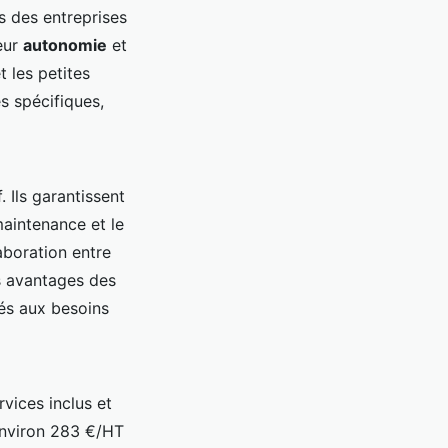
s des entreprises
eur
autonomie
et
t les petites
s spécifiques,
 Ils garantissent
maintenance et le
aboration entre
 avantages des
és aux besoins
vices inclus et
environ 283 €/HT