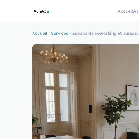
Accueil
Ac
Accueil
›
Services
›
Espace de coworking et bureau à 