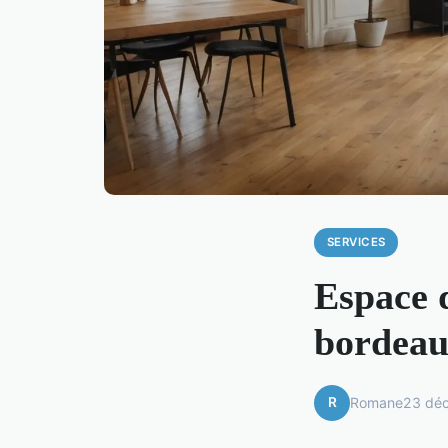
SERVICES
Espace 
bordeaux
R
Romane
23 dé