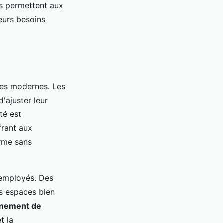
es permettent aux
leurs besoins
ses modernes. Les
'ajuster leur
té est
frant aux
erme sans
 employés. Des
es espaces bien
nnement de
t la