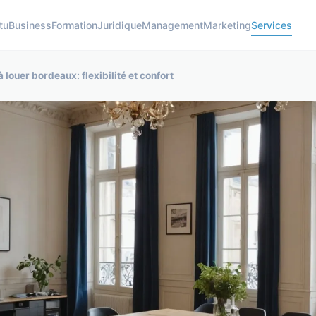
tu
Business
Formation
Juridique
Management
Marketing
Services
louer bordeaux: flexibilité et confort