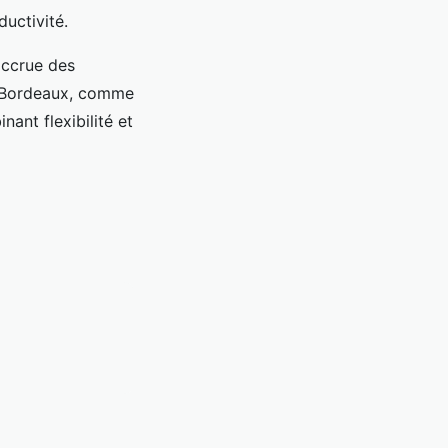
uctivité.
accrue des
à Bordeaux, comme
ant flexibilité et