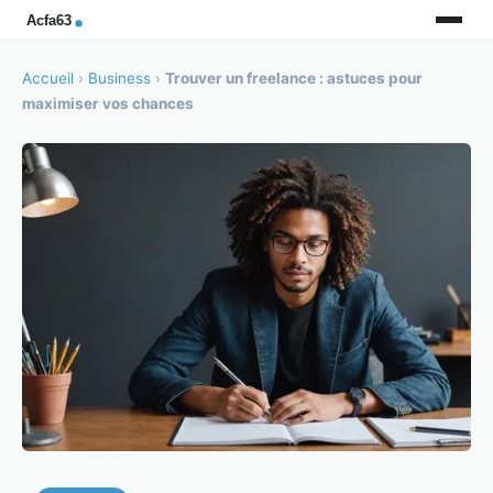
Accueil
›
Business
›
Trouver un freelance : astuces pour
maximiser vos chances